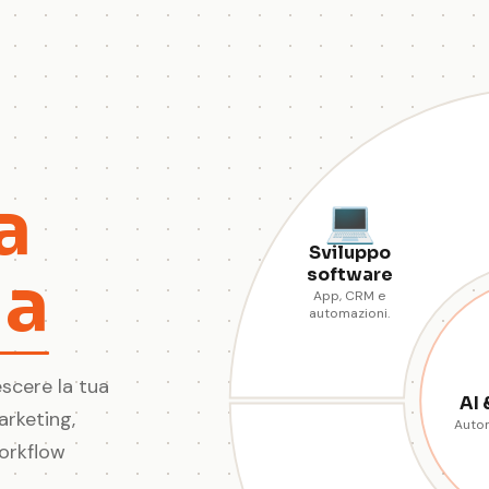
a
💻
Sviluppo
da
software
App, CRM e
automazioni.
scere la tua
AI
arketing,
Autom
orkflow