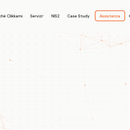
ché Clikkami
Servizi
NIS2
Case Study
Assistenza
▾