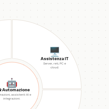
🖥️
Assistenza IT
Server, reti, PC e
cloud.
🤖
 & Automazione
azioni, assistenti AI e
integrazioni.